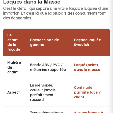
Laqués dans la Masse
C'est le détail qui sépare une vraie façade laquée d'une
imitation. Et c'est là que la plupart des concurrents font
des économies.
Le
chant
Façades bas de
Façade laquée
de la
gamme
Sweetch
façade
Matière
Bande ABS / PVC /
Laqué (peint)
du
mélaminé rapportée
dans la masse
chant
Liseré visible,
Continuité
couleur jamais
Aspect
parfaite face /
parfaitement
chant
raccord
Tenue dépendante
Aucune bande à