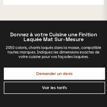
usinée aux standards quincaillerie pour une pose
en une journée.
Oui. Nos façades laquées sur-mesure sont livrées
percées et usinées aux standards quincaillerie
(charnières Blum, etc.) et sont compatibles avec
les caissons IKEA, Schmidt, Mobalpa, Ixina et la
plupart des marques. Vous gardez vos caissons et
changez uniquement les façades.
Donnez à votre Cuisine une Finition
Laquée Mat Sur-Mesure
2050 coloris, chants laqués dans la masse, compatible
toutes marques. Indiquez les dimensions exactes de
votre cuisine pour vos façades laquées.
Demander un devis
Voir les tarifs