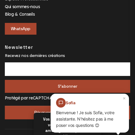
Qui sommes-nous
Blog & Conseils
WhatsApp
Newsletter
Recevez nos dernières créations
S'abonner
×
Protégé par
reCAPTCHA
Sofia
Réserver un créneau avec un expert
Bienvenue ! Je suis Sofia, votre
×
assistante. N'hésitez pas à me
Vos données restent chez
vous — comme votre
poser vos questions 😊
aménagement qu'on va