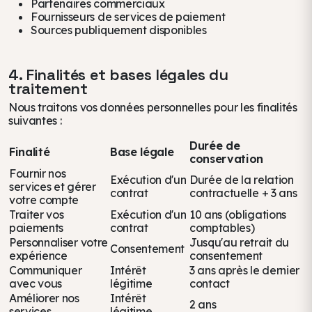
Partenaires commerciaux
Fournisseurs de services de paiement
Sources publiquement disponibles
4. Finalités et bases légales du
traitement
Nous traitons vos données personnelles pour les finalités
suivantes :
Durée de
Finalité
Base légale
conservation
Fournir nos
Exécution d'un
Durée de la relation
services et gérer
contrat
contractuelle + 3 ans
votre compte
Traiter vos
Exécution d'un
10 ans (obligations
paiements
contrat
comptables)
Personnaliser votre
Jusqu'au retrait du
Consentement
expérience
consentement
Communiquer
Intérêt
3 ans après le dernier
avec vous
légitime
contact
Améliorer nos
Intérêt
2 ans
services
légitime